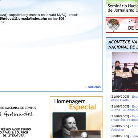
s(): supplied argument is not a valid MySQL result
/htdocs/11jornada/index.php
on line
106
ada!
+ notícias
[21/09/2005]
- Exp
Vasco Prado
[21/09/2005]
- Exp
Bueno - 30 anos de
[21/09/2005]
- Exp
a trajetória de um 
[26/08/2005]
- 100
Verissimo
[26/08/2005]
- Jor