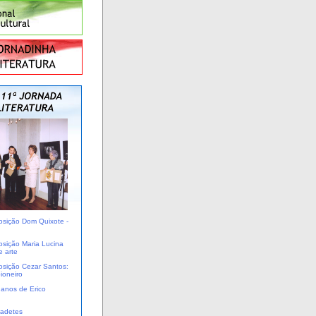
osição Dom Quixote -
osição Maria Lucina
 arte
osição Cezar Santos:
pioneiro
 anos de Erico
nadetes