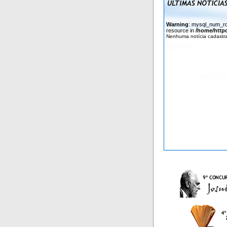
Warning
: mysql_num_row
resource in
/home/httpd
Nenhuma notícia cadastr